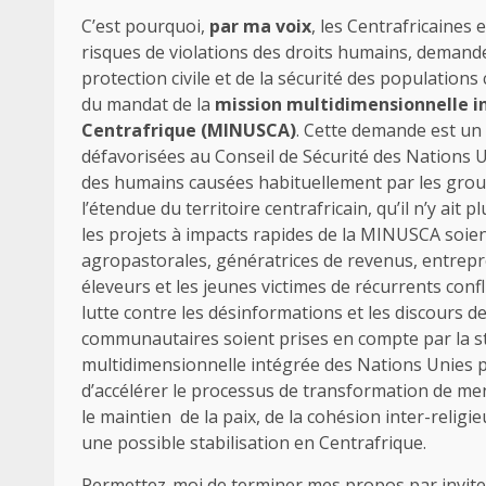
C’est pourquoi,
par ma voix
, les Centrafricaines
risques de violations des droits humains, deman
protection civile et de la sécurité des populations
du mandat de la
mission multidimensionnelle in
Centrafrique (MINUSCA)
. Cette demande est un 
défavorisées au Conseil de Sécurité des Nations Uni
des humains causées habituellement par les grou
l’étendue du territoire centrafricain, qu’il n’y ai
les projets à impacts rapides de la MINUSCA soient
agropastorales, génératrices de revenus, entrepre
éleveurs et les jeunes victimes de récurrents conf
lutte contre les désinformations et les discours de
communautaires soient prises en compte par la st
multidimensionnelle intégrée des Nations Unies po
d’accélérer le processus de transformation de men
le maintien de la paix, de la cohésion inter-religi
une possible stabilisation en Centrafrique.
Permettez-moi de terminer mes propos par inviter 