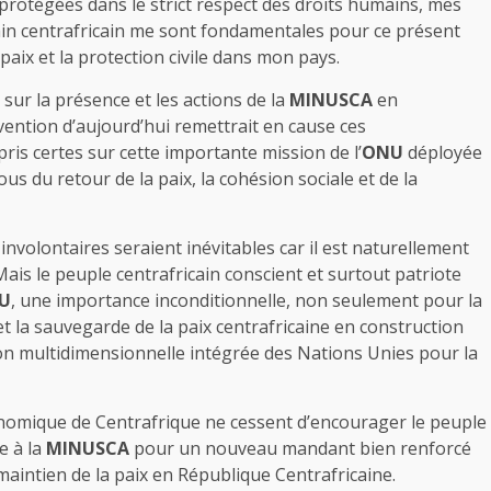
protégées dans le strict respect des droits humains, mes
ain centrafricain me sont fondamentales pour ce présent
aix et la protection civile dans mon pays.
sur la présence et les actions de la
MINUSCA
en
ention d’aujourd’hui remettrait en cause ces
is certes sur cette importante mission de l’
ONU
déployée
us du retour de la paix, la cohésion sociale et de la
involontaires seraient inévitables car il est naturellement
ais le peuple centrafricain conscient et surtout patriote
U
, une importance inconditionnelle, non seulement pour la
et la sauvegarde de la paix centrafricaine en construction
sion multidimensionnelle intégrée des Nations Unies pour la
économique de Centrafrique ne cessent d’encourager le peuple
e à la
MINUSCA
pour un nouveau mandant bien renforcé
e maintien de la paix en République Centrafricaine.