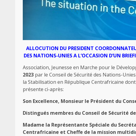
ALLOCUTION DU PRESIDENT COORDONNATEUR 
DES NATIONS-UNIES A L’OCCASION D’UN BRIEF
Association, Jeunesse en Marche pour le Dévelo
2023
par le Conseil de Sécurité des Nations-Unies 
la Stabilisation en République Centrafricaine don
présente ci-après:
Son Excellence, Monsieur le Président du Conse
Distingués membres du Conseil de Sécurité de
Madame la Représentante Spéciale du Secrétai
Centrafricaine et Cheffe de la mission multid