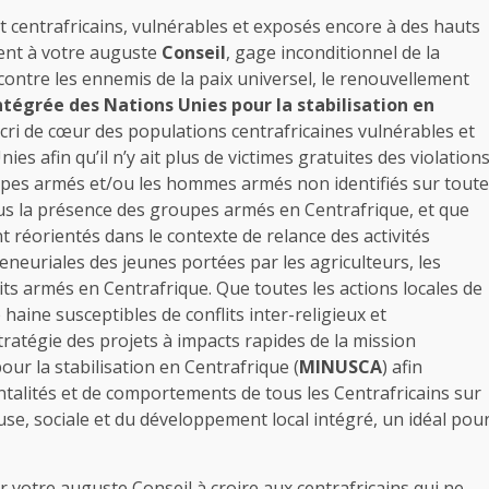
 et centrafricains, vulnérables et exposés encore à des hauts
dent à votre auguste
Conseil
, gage inconditionnel de la
 contre les ennemis de la paix universel, le renouvellement
tégrée des Nations Unies pour la stabilisation en
cri de cœur des populations centrafricaines vulnérables et
es afin qu’il n’y ait plus de victimes gratuites des violation
pes armés et/ou les hommes armés non identifiés sur toute
t plus la présence des groupes armés en Centrafrique, et que
 réorientés dans le contexte de relance des activités
neuriales des jeunes portées par les agriculteurs, les
lits armés en Centrafrique. Que toutes les actions locales de
 haine susceptibles de conflits inter-religieux et
ratégie des projets à impacts rapides de la mission
ur la stabilisation en Centrafrique (
MINUSCA
) afin
talités et de comportements de tous les Centrafricains sur
euse, sociale et du développement local intégré, un idéal pou
votre auguste Conseil à croire aux centrafricains qui ne