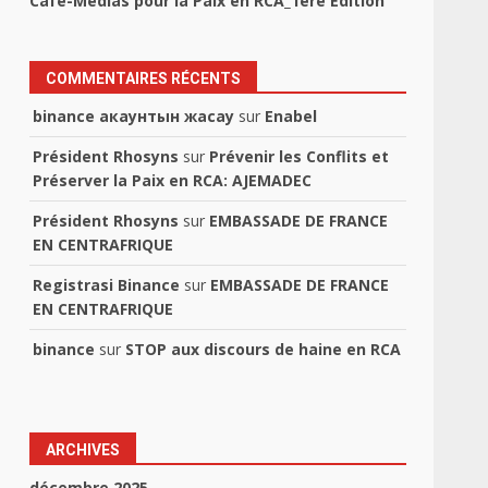
Café-Médias pour la Paix en RCA_1ère Edition
COMMENTAIRES RÉCENTS
binance акаунтын жасау
sur
Enabel
Président Rhosyns
sur
Prévenir les Conflits et
Préserver la Paix en RCA: AJEMADEC
Président Rhosyns
sur
EMBASSADE DE FRANCE
EN CENTRAFRIQUE
Registrasi Binance
sur
EMBASSADE DE FRANCE
EN CENTRAFRIQUE
binance
sur
STOP aux discours de haine en RCA
ARCHIVES
décembre 2025