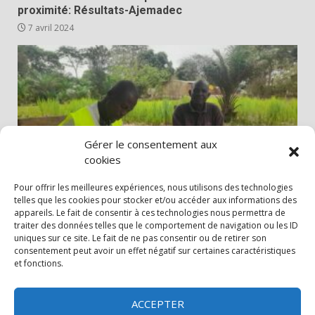
proximité: Résultats-Ajemadec
7 avril 2024
Gérer le consentement aux
cookies
Pour offrir les meilleures expériences, nous utilisons des technologies
AJEMADEC
annonces
Les actualités de l'AJEMADEC en RCA
telles que les cookies pour stocker et/ou accéder aux informations des
appareils. Le fait de consentir à ces technologies nous permettra de
Prévenir les Conflits et Préserver la Paix en RCA:
traiter des données telles que le comportement de navigation ou les ID
AJEMADEC
uniques sur ce site. Le fait de ne pas consentir ou de retirer son
consentement peut avoir un effet négatif sur certaines caractéristiques
22 mars 2024
2
et fonctions.
CHATY
HIDE
Facebook
Youtube
Twitter
FAIRE
ACCEPTER